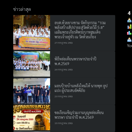
ข่าวล่าสุด
อบต.ห้วยยางขาม จัดกิจกรรม “รวม
พลังสร้างสัปปายะสู่วัดด้วยวิถี 5 ส”
เฉลิมพระเกียรติพระบาทสมเด็จ
พระเจ้าอยู่หัว ณ วัดห้วยเกี๋ยง
27 กรกฎาคม 2569
Yo
พิธีหล่อเทียนพรรษาประจำปี
พ.ศ.2569
24 กรกฎาคม 2569
มอบป้ายบ้านหลังใหม่ให้ นายพุท อูป
แปง ผู้ประสบอัคคีภัย
23 กรกฎาคม 2569
ขอเรียนเชิญร่วมงานบุญหล่อเทียน
พรรษา ประจำปี พ.ศ.2569
15 กรกฎาคม 2569