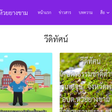
ห้วยยางขาม
หน้าแรก
ข่าวสาร
บทความ
สือ
งานและรายงานต่างๆ
ข้อมูลด้านการพัฒนา
แหล่งท่องเที่ยวแล
วีดิทัศน์
ียนการทุจริต
E-Service ยื่นแบบคำร้อง
การประเมิน ITA
โครงสร้า