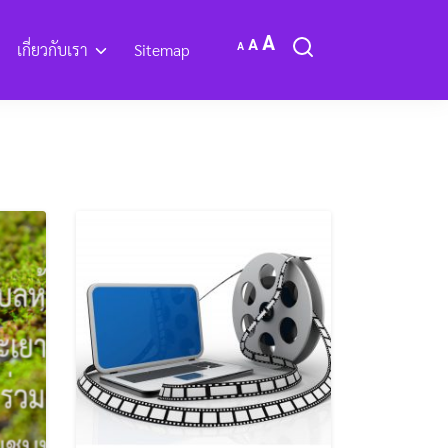
Increase
Reset
A
Decrease
A
A
เกี่ยวกับเรา
Sitemap
font
font
font
size.
size.
size.
ะ OTOP
กิจกรรมการดำเนินงาน
งเวปไซด์
Q&A