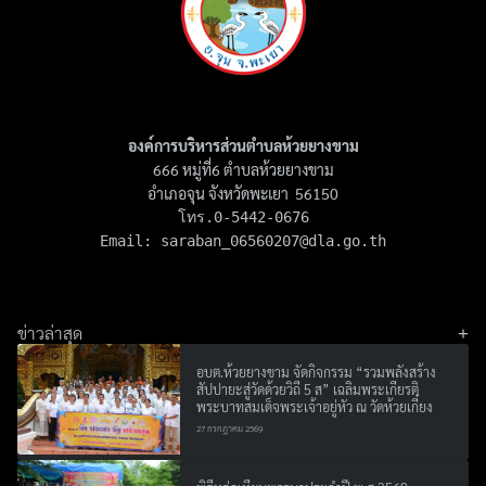
องค์การบริหารส่วนตำบลห้วยยางขาม
666 หมู่ที่6 ตำบลห้วยยางขาม
อำเภอจุน จังหวัดพะเยา 56150
โทร.0-5442-0676

Email: 
saraban_06560207@dla.go.th
ข่าวล่าสุด
อบต.ห้วยยางขาม จัดกิจกรรม “รวมพลังสร้าง
สัปปายะสู่วัดด้วยวิถี 5 ส” เฉลิมพระเกียรติ
พระบาทสมเด็จพระเจ้าอยู่หัว ณ วัดห้วยเกี๋ยง
27 กรกฎาคม 2569