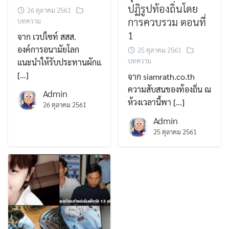
ปฏิรูปท้องถิ่นโดย
26 ตุลาคม 2561
การควบรวม ตอนที่
บทความ
1
จาก เวปไซท์ สสส.
องค์การอนามัยโลก
25 ตุลาคม 2561
บทความ
แนะนำให้รับประทานผักแ
[…]
จาก siamrath.co.th
ความสับสนของท้องถิ่น ณ
Admin
ห้วงเวลานี้พา […]
26 ตุลาคม 2561
Admin
25 ตุลาคม 2561
Search
Search
for: