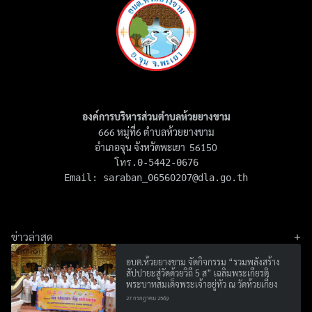
องค์การบริหารส่วนตำบลห้วยยางขาม
666 หมู่ที่6 ตำบลห้วยยางขาม
อำเภอจุน จังหวัดพะเยา 56150
โทร.0-5442-0676

Email: 
saraban_06560207@dla.go.th
ข่าวล่าสุด
อบต.ห้วยยางขาม จัดกิจกรรม “รวมพลังสร้าง
สัปปายะสู่วัดด้วยวิถี 5 ส” เฉลิมพระเกียรติ
พระบาทสมเด็จพระเจ้าอยู่หัว ณ วัดห้วยเกี๋ยง
27 กรกฎาคม 2569