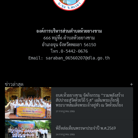
องค์การบริหารส่วนตำบลห้วยยางขาม
666 หมู่ที่6 ตำบลห้วยยางขาม
อำเภอจุน จังหวัดพะเยา 56150
โทร.0-5442-0676

Email: 
saraban_06560207@dla.go.th
ข่าวล่าสุด
อบต.ห้วยยางขาม จัดกิจกรรม “รวมพลังสร้าง
สัปปายะสู่วัดด้วยวิถี 5 ส” เฉลิมพระเกียรติ
พระบาทสมเด็จพระเจ้าอยู่หัว ณ วัดห้วยเกี๋ยง
27 กรกฎาคม 2569
พิธีหล่อเทียนพรรษาประจำปี พ.ศ.2569
24 กรกฎาคม 2569