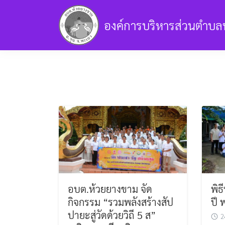
Skip
to
องค์การบริหารส่วนตำบล
content
ข้อมูลการบริหารงาน
ข้อมูลทั่วไป
แผน
ข้อมูลอื่นๆ
เกี่ยวกับเรา
รับเรื่องร้องเร
อบต.ห้วยยางขาม จัด
พิ
กิจกรรม “รวมพลังสร้างสัป
ปี 
ปายะสู่วัดด้วยวิถี 5 ส”
2