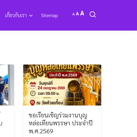
Increase
Reset
A
Decrease
A
A
เกี่ยวกับเรา
Sitemap
font
font
font
size.
size.
size.
ะ OTOP
กิจกรรมการดำเนินงาน
งเวปไซด์
Q&A
้
ขอเรียนเชิญร่วมงานบุญ
บ
หล่อเทียนพรรษา ประจำปี
พ.ศ.2569