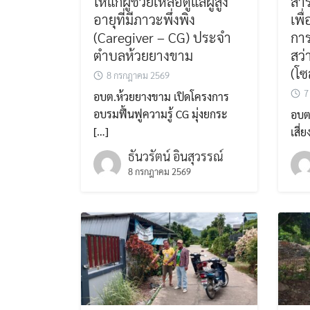
ให้แก่ผู้ช่วยเหลือดูแลผู้สูง
สำร
อายุที่มีภาวะพึ่งพิง
เพื
(Caregiver – CG) ประจำ
การ
ตำบลห้วยยางขาม
สว่
(โซ
8 กรกฎาคม 2569
7
อบต.ห้วยยางขาม เปิดโครงการ
อบรมฟื้นฟูความรู้ CG มุ่งยกระ
อบต
[…]
เสี่
ธันวรัตน์ อินสุวรรณ์
8 กรกฎาคม 2569