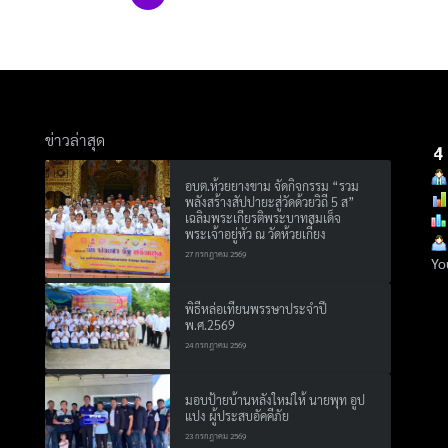
ข่าวล่าสุด
อบต.ห้วยยางขาม จัดกิจกรรม “รวม
พลังสร้างสัปปายะสู่วัดด้วยวิถี 5 ส”
เฉลิมพระเกียรติพระบาทสมเด็จ
พระเจ้าอยู่หัว ณ วัดห้วยเกี๋ยง
27 กรกฎาคม 2569
Yo
พิธีหล่อเทียนพรรษาประจำปี
พ.ศ.2569
24 กรกฎาคม 2569
มอบป้ายบ้านหลังใหม่ให้ นายพุท อูป
แปง ผู้ประสบอัคคีภัย
23 กรกฎาคม 2569