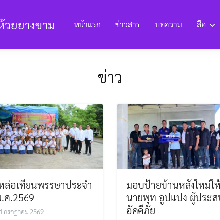
ห้วยยางขาม
หน้าแรก
ข่าวสาร
บทความ
สือ
งานและรายงานต่างๆ
ข้อมูลด้านการพัฒนา
แหล่งท่องเที่ยวแล
ข่าว
ียนการทุจริต
E-Service ยื่นแบบคำร้อง
การประเมิน ITA
โครงสร้า
ธีหล่อเทียนพรรษาประจำ
มอบป้ายบ้านหลังใหม่ให
พ.ศ.2569
นายพุท อูปแปง ผู้ประส
อัคคีภัย
4 กรกฎาคม 2569