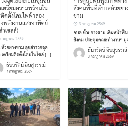
วจจุดเสี่ยงภัยในชุมชน
การศูนย์ฟื้นฟูสภาพทาง
่อเตรียมความพร้อมใน
สังคมพื้นที่ตำบลห้วยยา
ติดตั้งโคมไฟฟ้าส่อง
ขาม
างพลังงานแสงอาทิตย์
3 กรกฎาคม 2569
ล่าเซลล์)
อบต.ห้วยยางขาม เดินหน้าฟื้น
 กรกฎาคม 2569
สังคม ประชุมคณะทำงานฯ มุ่ง
.ห้วยยางขาม ลุยสำรวจจุด
ธันวรัตน์ อินสุวรรณ์
ยง เตรียมติดตั้งโคมไฟโซล่ […]
3 กรกฎาคม 2569
ธันวรัตน์ อินสุวรรณ์
7 กรกฎาคม 2569