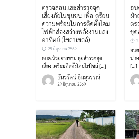
ตรวจสอบและสำรวจจุด
อบต
เสี่ยงภัยในชุมชน เพื่อเตรียม
ฝ่า
ความพร้อมในการติดตั้งโคม
ตรว
ไฟฟ้าส่องสว่างพลังงานแสง
ขุ
อาทิตย์ (โซล่าเซลล์)
2
29 มิถุนายน 2569
อบต
ปกคร
อบต.ห้วยยางขาม ลุยสำรวจจุด
[…]
เสี่ยง เตรียมติดตั้งโคมไฟโซล่ […]
ธันวรัตน์ อินสุวรรณ์
29 มิถุนายน 2569