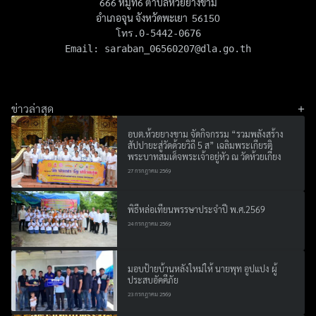
666 หมู่ที่6 ตำบลห้วยยางขาม
อำเภอจุน จังหวัดพะเยา 56150
โทร.0-5442-0676

Email: 
saraban_06560207@dla.go.th
ข่าวล่าสุด
อบต.ห้วยยางขาม จัดกิจกรรม “รวมพลังสร้าง
สัปปายะสู่วัดด้วยวิถี 5 ส” เฉลิมพระเกียรติ
พระบาทสมเด็จพระเจ้าอยู่หัว ณ วัดห้วยเกี๋ยง
Search
27 กรกฎาคม 2569
Search
for:
พิธีหล่อเทียนพรรษาประจำปี พ.ศ.2569
24 กรกฎาคม 2569
มอบป้ายบ้านหลังใหม่ให้ นายพุท อูปแปง ผู้
ประสบอัคคีภัย
23 กรกฎาคม 2569