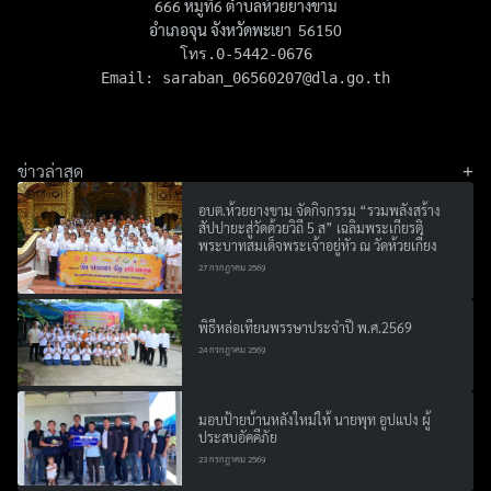
666 หมู่ที่6 ตำบลห้วยยางขาม
Search
Search
อำเภอจุน จังหวัดพะเยา 56150
for:
โทร.0-5442-0676

Email: 
saraban_06560207@dla.go.th
ข่าวล่าสุด
อบต.ห้วยยางขาม จัดกิจกรรม “รวมพลังสร้าง
สัปปายะสู่วัดด้วยวิถี 5 ส” เฉลิมพระเกียรติ
พระบาทสมเด็จพระเจ้าอยู่หัว ณ วัดห้วยเกี๋ยง
27 กรกฎาคม 2569
พิธีหล่อเทียนพรรษาประจำปี พ.ศ.2569
24 กรกฎาคม 2569
มอบป้ายบ้านหลังใหม่ให้ นายพุท อูปแปง ผู้
ประสบอัคคีภัย
23 กรกฎาคม 2569