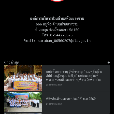
องค์การบริหารส่วนตำบลห้วยยางขาม
666 หมู่ที่6 ตำบลห้วยยางขาม
อำเภอจุน จังหวัดพะเยา 56150
โทร.0-5442-0676

Email: 
saraban_06560207@dla.go.th
ข่าวล่าสุด
Search
อบต.ห้วยยางขาม จัดกิจกรรม “รวมพลังสร้าง
Search
สัปปายะสู่วัดด้วยวิถี 5 ส” เฉลิมพระเกียรติ
for:
พระบาทสมเด็จพระเจ้าอยู่หัว ณ วัดห้วยเกี๋ยง
27 กรกฎาคม 2569
พิธีหล่อเทียนพรรษาประจำปี พ.ศ.2569
24 กรกฎาคม 2569