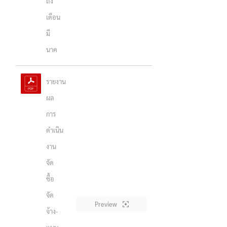
ถึง
เดือน
มี
นาค
รายงาน
ผล
การ
ดำเนิน
งาน
จัด
ซื้อ
จัด
Preview
จ้าง-