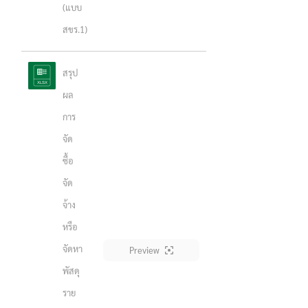
(แบบ
สขร.1)
สรุป
ผล
การ
จัด
ซื้อ
จัด
จ้าง
หรือ
จัดหา
Preview
พัสดุ
ราย