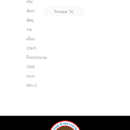
หรือ
จัดหา
Preview
พัสดุ
ราย
เดือน
ประจำ
ปีงบประมาณ
2568
(แบบ
สขร.1)