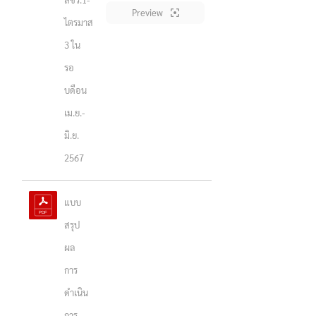
Preview
ไตรมาส
3 ใน
รอ
บดือน
เม.ย.-
มิ.ย.
2567
แบบ
สรุป
ผล
การ
ดำเนิน
การ