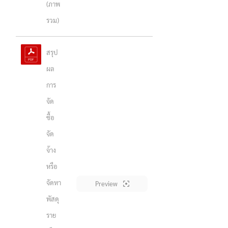
(ภาพ
รวม)
สรุป
ผล
การ
จัด
ซื้อ
จัด
จ้าง
หรือ
จัดหา
Preview
พัสดุ
ราย