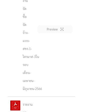
งาน
จัด
ซื้อ
จัด
Preview
จ้าง-
แบบ-
สขร.1-
ไตรมาส-3ใน
รอบ
เดือน-
เมษายน-
มิถุนายน-2566
รายงาน