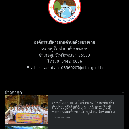
องค์การบริหารส่วนตำบลห้วยยางขาม
666 หมู่ที่6 ตำบลห้วยยางขาม
อำเภอจุน จังหวัดพะเยา 56150
โทร.0-5442-0676

Email: 
saraban_06560207@dla.go.th
ข่าวล่าสุด
อบต.ห้วยยางขาม จัดกิจกรรม “รวมพลังสร้าง
สัปปายะสู่วัดด้วยวิถี 5 ส” เฉลิมพระเกียรติ
พระบาทสมเด็จพระเจ้าอยู่หัว ณ วัดห้วยเกี๋ยง
27 กรกฎาคม 2569