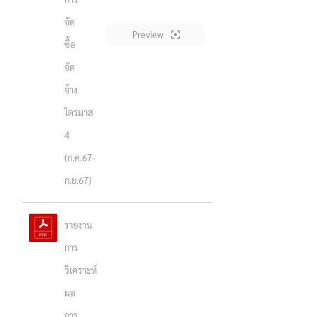
จัด
Preview
ซื้อ
จัด
จ้าง
ไตรมาส
4
(ก.ค.67-
ก.ย.67)
รายงาน
การ
วิเคราะห์
ผล
การ