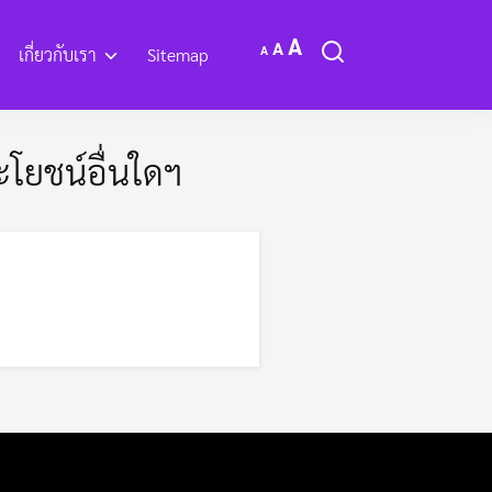
Increase
Reset
A
Decrease
A
A
เกี่ยวกับเรา
Sitemap
font
font
font
size.
size.
size.
ะ OTOP
กิจกรรมการดำเนินงาน
โยชน์อื่นใดฯ
งเวปไซด์
Q&A