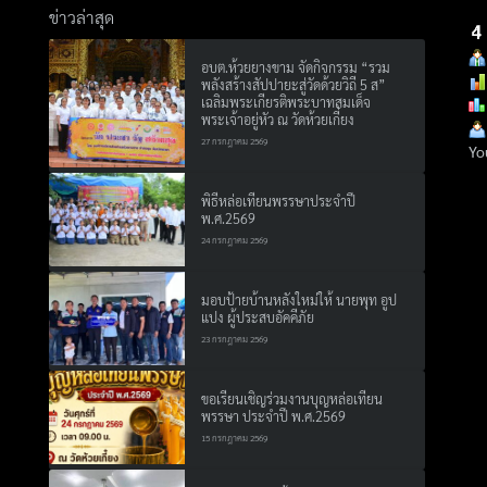
ข่าวล่าสุด
อบต.ห้วยยางขาม จัดกิจกรรม “รวม
พลังสร้างสัปปายะสู่วัดด้วยวิถี 5 ส”
Search
เฉลิมพระเกียรติพระบาทสมเด็จ
Search
พระเจ้าอยู่หัว ณ วัดห้วยเกี๋ยง
for:
27 กรกฎาคม 2569
Yo
พิธีหล่อเทียนพรรษาประจำปี
พ.ศ.2569
24 กรกฎาคม 2569
มอบป้ายบ้านหลังใหม่ให้ นายพุท อูป
แปง ผู้ประสบอัคคีภัย
23 กรกฎาคม 2569
ขอเรียนเชิญร่วมงานบุญหล่อเทียน
พรรษา ประจำปี พ.ศ.2569
15 กรกฎาคม 2569