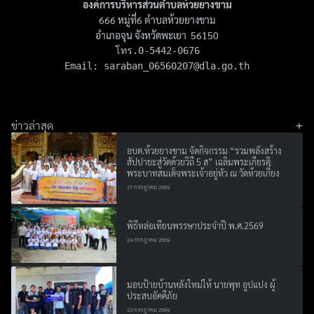
องค์การบริหารส่วนตำบลห้วยยางขาม
666 หมู่ที่6 ตำบลห้วยยางขาม
อำเภอจุน จังหวัดพะเยา 56150
โทร.0-5442-0676

Email: 
saraban_06560207@dla.go.th
ข่าวล่าสุด
อบต.ห้วยยางขาม จัดกิจกรรม “รวมพลังสร้าง
สัปปายะสู่วัดด้วยวิถี 5 ส” เฉลิมพระเกียรติ
พระบาทสมเด็จพระเจ้าอยู่หัว ณ วัดห้วยเกี๋ยง
27 กรกฎาคม 2569
พิธีหล่อเทียนพรรษาประจำปี พ.ศ.2569
24 กรกฎาคม 2569
มอบป้ายบ้านหลังใหม่ให้ นายพุท อูปแปง ผู้
ประสบอัคคีภัย
23 กรกฎาคม 2569