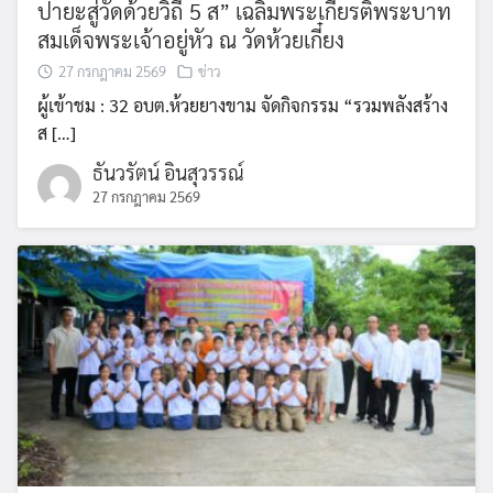
ปายะสู่วัดด้วยวิถี 5 ส” เฉลิมพระเกียรติพระบาท
Search
สมเด็จพระเจ้าอยู่หัว ณ วัดห้วยเกี๋ยง
Search
for:
27 กรกฎาคม 2569
ข่าว
ผู้เข้าชม : 32 อบต.ห้วยยางขาม จัดกิจกรรม “รวมพลังสร้าง
ส […]
ธันวรัตน์ อินสุวรรณ์
27 กรกฎาคม 2569