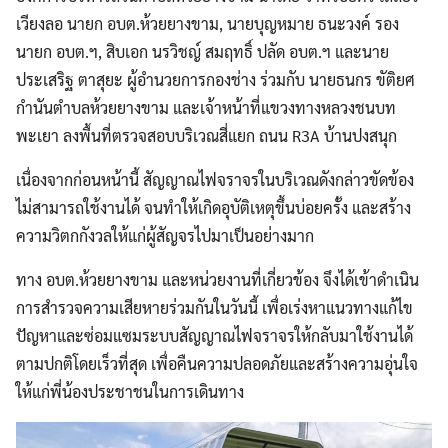
เวียงลอ นายก อบต.ห้วยยางขาม, นายบุญหมาย ธนะวงค์ รอง
นายก อบต.ฯ, สิบเอก นรวิชญ์ สมฤทธิ์ ปลัด อบต.ฯ และนาย
ประเสริฐ ตาสุยะ ผู้อำนวยการกองช่าง ร่วมกับ นายธนกร ขัติยศ
กำนันตำบลห้วยยางขาม และเจ้าหน้าที่แขวงทางหลวงชนบท
พะเยา ลงพื้นที่ตรวจสอบบริเวณสี่แยก ถนน R3A บ้านปงสนุก
เนื่องจากก่อนหน้านี้ สัญญาณไฟจราจรในบริเวณดังกล่าวขัดข้อง
ไม่สามารถใช้งานได้ จนทำให้เกิดอุบัติเหตุขึ้นบ่อยครั้ง และสร้าง
ความวิตกกังวลให้แก่ผู้สัญจรไปมาเป็นอย่างมาก
ทาง อบต.ห้วยยางขาม และหน่วยงานที่เกี่ยวข้อง จึงได้เข้าดำเนิน
การสำรวจความเสียหายร่วมกันในวันนี้ เพื่อเร่งหาแนวทางแก้ไข
ปัญหาและซ่อมแซมระบบสัญญาณไฟจราจรให้กลับมาใช้งานได้
ตามปกติโดยเร็วที่สุด เพื่อคืนความปลอดภัยและสร้างความอุ่นใจ
ให้แก่พี่น้องประชาชนในการเดินทาง