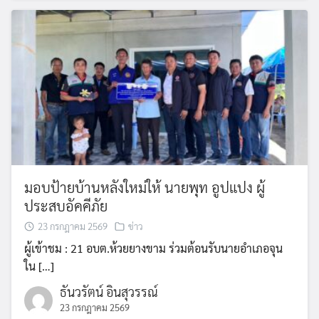
มอบป้ายบ้านหลังใหม่ให้ นายพุท อูปแปง ผู้
ประสบอัคคีภัย
23 กรกฎาคม 2569
ข่าว
ผู้เข้าชม : 21 อบต.ห้วยยางขาม ร่วมต้อนรับนายอำเภอจุน
ใน […]
ธันวรัตน์ อินสุวรรณ์
23 กรกฎาคม 2569