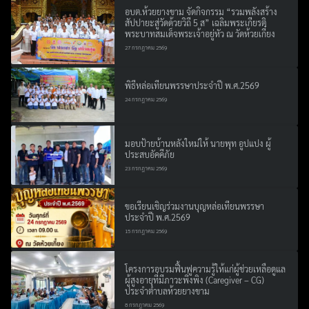
อบต.ห้วยยางขาม จัดกิจกรรม “รวมพลังสร้าง
สัปปายะสู่วัดด้วยวิถี 5 ส” เฉลิมพระเกียรติ
พระบาทสมเด็จพระเจ้าอยู่หัว ณ วัดห้วยเกี๋ยง
27 กรกฎาคม 2569
พิธีหล่อเทียนพรรษาประจำปี พ.ศ.2569
24 กรกฎาคม 2569
มอบป้ายบ้านหลังใหม่ให้ นายพุท อูปแปง ผู้
ประสบอัคคีภัย
23 กรกฎาคม 2569
ขอเรียนเชิญร่วมงานบุญหล่อเทียนพรรษา
ประจำปี พ.ศ.2569
15 กรกฎาคม 2569
โครงการอบรมฟื้นฟูความรู้ให้แก่ผู้ช่วยเหลือดูแล
ผู้สูงอายุที่มีภาวะพึ่งพิง (Caregiver – CG)
ประจำตำบลห้วยยางขาม
8 กรกฎาคม 2569