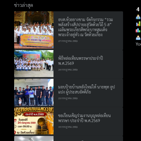
ข่าวล่าสุด
อบต.ห้วยยางขาม จัดกิจกรรม “รวม
พลังสร้างสัปปายะสู่วัดด้วยวิถี 5 ส”
Search
เฉลิมพระเกียรติพระบาทสมเด็จ
Search
พระเจ้าอยู่หัว ณ วัดห้วยเกี๋ยง
for:
27 กรกฎาคม 2569
Yo
พิธีหล่อเทียนพรรษาประจำปี
พ.ศ.2569
24 กรกฎาคม 2569
มอบป้ายบ้านหลังใหม่ให้ นายพุท อูป
แปง ผู้ประสบอัคคีภัย
23 กรกฎาคม 2569
ขอเรียนเชิญร่วมงานบุญหล่อเทียน
พรรษา ประจำปี พ.ศ.2569
15 กรกฎาคม 2569