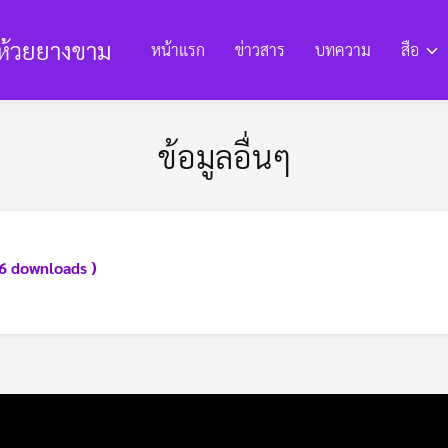
ห้วยยางขาม
หน้าแรก
ข่าวสาร
บทความ
สือ
งานและรายงานต่างๆ
ข้อมูลด้านการพัฒนา
แหล่งท่องเที่ยวแล
ข้อมูลอื่นๆ
ียนการทุจริต
E-Service ยื่นแบบคำร้อง
การประเมิน ITA
โครงสร้า
96 downloads )