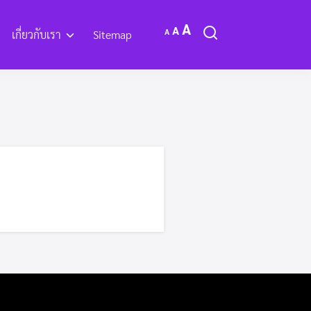
Increase
Reset
A
Decrease
A
A
เกี่ยวกับเรา
Sitemap
font
font
font
size.
size.
size.
ะ OTOP
กิจกรรมการดำเนินงาน
งเวปไซด์
Q&A