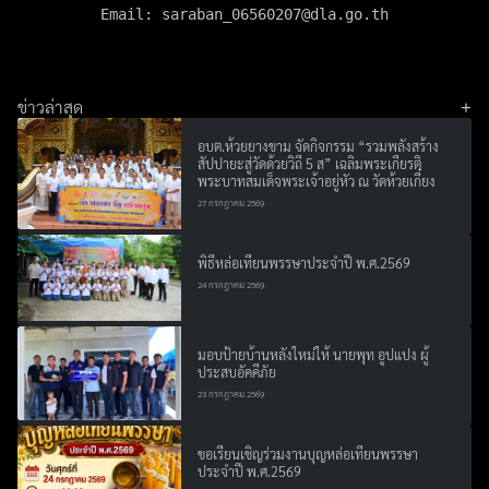
Email: 
saraban_06560207@dla.go.th
ข่าวล่าสุด
อบต.ห้วยยางขาม จัดกิจกรรม “รวมพลังสร้าง
สัปปายะสู่วัดด้วยวิถี 5 ส” เฉลิมพระเกียรติ
พระบาทสมเด็จพระเจ้าอยู่หัว ณ วัดห้วยเกี๋ยง
27 กรกฎาคม 2569
พิธีหล่อเทียนพรรษาประจำปี พ.ศ.2569
24 กรกฎาคม 2569
มอบป้ายบ้านหลังใหม่ให้ นายพุท อูปแปง ผู้
ประสบอัคคีภัย
23 กรกฎาคม 2569
ขอเรียนเชิญร่วมงานบุญหล่อเทียนพรรษา
Search
ประจำปี พ.ศ.2569
Search